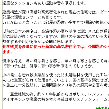
適度なクッションもあり振動や音を吸収します。
建築構造が変り高断熱高気密化された現在の住宅では、ダニ
部屋の環境センサーとも言えます。
カビが出ると言うことは部屋の湿度が多すぎで掃除や換気が
以前の日本の住宅は、高温多湿の夏を基準に設計され自然通
間の設計が多くなっていますが、周りの空気の汚れている大
熱化する必用があるかは疑問に思います。
化学物質を多量に使った新築の高気密住宅では、今問題のシ
ます。
健康を考え、暑い時は暑さを感じ、寒い時は寒さを感じて暮
で育つ子供は、健康に育つ事が出来るのでしょうか。
虫の発生を恐れ殺虫薬品を使った防虫処理材を使用した工法
んには重宝がられて使用されています。国の基準を満たせば
を施主に十分説明し、健康問題や２０年先の廃棄や公害を考
重量軽減の為、約２０年以前からはポリスチレンフォー
ダイオキシンや廃棄の時を考え今後はポリスチレンフォーム