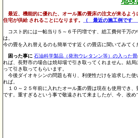
地球
最近、機能的に優れた、オール藁の畳床の注文が来るよう
住宅が供給 されることになります。
（ 最近の施工例です 
コスト的には一帖当り５～６千円増です、総工費何千万の
は。
今の畳を入れ替えるのも簡単です近くの畳店に聞いてみてく
困った事に
石油科学製品（発泡ウレタンン等）の入った畳
れば、長野市の場合は焼却場で引き取ってくれません。結局
って引き取ってもらいます。
今後ダイオキシンの問題も有り、利便性だけを追求した使
れば。
１０～２５年前に入れたオール藁の畳は現在も使用でき、
です。重すぎるという事で敬遠されて来ましたが、今、改め