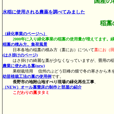
国産の
水稲に使用される農薬を調べてみました
稲藁
（緑化事業のページへ）
2000年に入り緑化事業の稲藁の使用量が増えてます。
稲藁の積み方。集荷風景
日本各地の稲藁の積み方（藁にお）について
藁にお（
(はさ掛けのページ)
はさ掛けの綺麗な藁が少なくなっていますが、畳用の
農業に使われる藁(new)
果樹栽培用 信州のぶどう巨峰の畑で冬の寒さから木
幼苗植栽工法の藁の使用例
です。
長野市の地附山地すべり現場の緑化再生工事
、
（NEW）オール藁畳床の制作と部屋の紹介
こだわりの藁タタミ