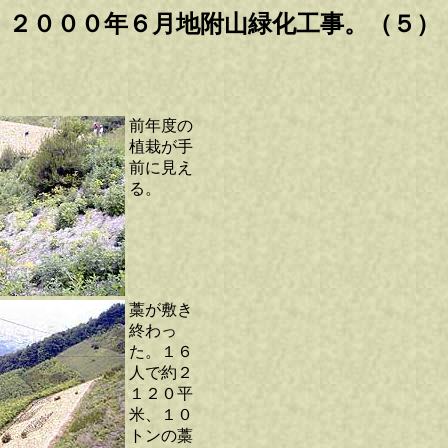
２０００年６月地附山緑化工事。（５）
前年度の
植栽が手
前に見え
る。
藁が敷き
終わっ
た。１６
人で約２
１２０平
米、１０
トンの藁