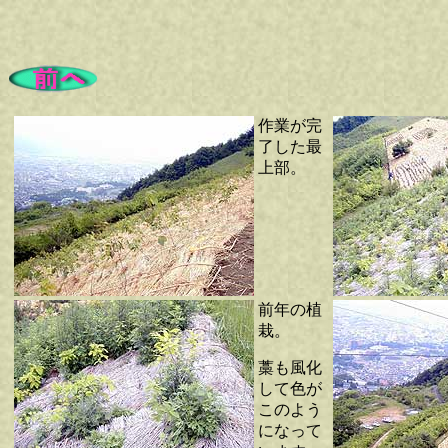
作業が完
了した最
上部。
前年の植
栽。
藁も風化
して色が
このよう
になって